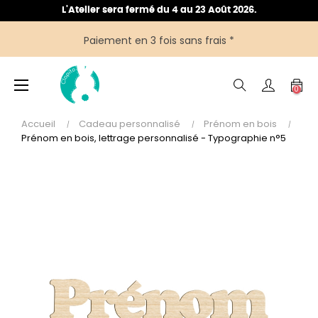
L'Atelier sera fermé du 4 au 23 Août 2026.
Paiement en 3 fois sans frais *
Basculer
☰
0
la
navigation
Accueil
Cadeau personnalisé
Prénom en bois
Prénom en bois, lettrage personnalisé - Typographie n°5