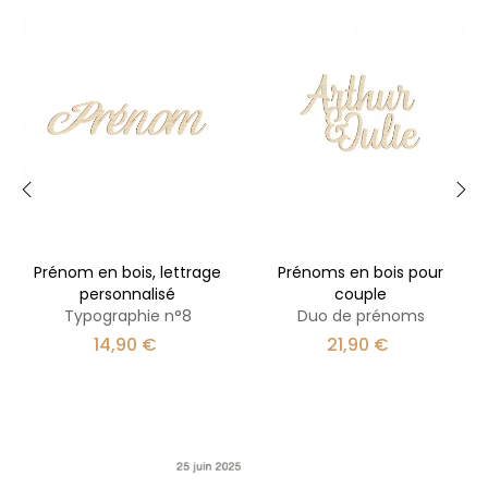
‹
›
Prénom en bois, lettrage
Prénoms en bois pour
personnalisé
couple
Typographie n°8
Duo de prénoms
Prix
Prix
14,90 €
21,90 €