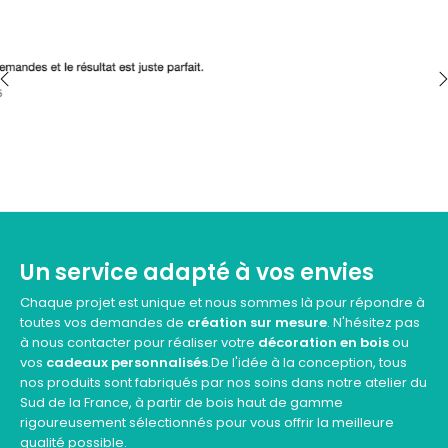
‹
›
Un service adapté à vos envies
Chaque projet est unique et nous sommes là pour répondre à
toutes vos demandes de
création sur mesure
. N'hésitez pas
à nous contacter pour réaliser votre
décoration en bois
ou
vos
cadeaux personnalisés
.De l'idée à la conception, tous
nos produits sont fabriqués par nos soins dans notre atelier du
Sud de la France, à partir de bois haut de gamme
rigoureusement sélectionnés pour vous offrir la meilleure
qualité possible.