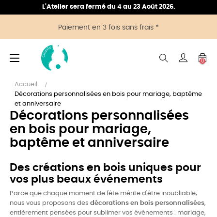
L'Atelier sera fermé du 4 au 23 Août 2026.
Paiement en 3 fois sans frais *
Basculer
☰
0
la
navigation
Accueil
Décorations personnalisées en bois pour mariage, baptême
et anniversaire
Décorations personnalisées
en bois pour mariage,
baptême et anniversaire
Des créations en bois uniques pour
vos plus beaux événements
Parce que chaque moment de fête mérite d'être inoubliable,
nous vous proposons des
décorations en bois personnalisées
,
entièrement pensées pour sublimer vos événements : mariage,