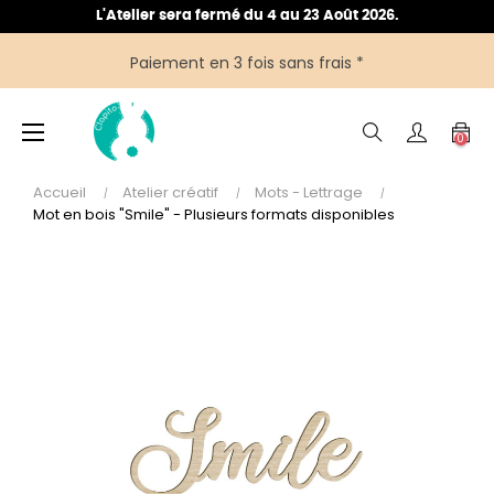
L'Atelier sera fermé du 4 au 23 Août 2026.
Paiement en 3 fois sans frais *
Basculer
☰
0
la
navigation
Accueil
Atelier créatif
Mots - Lettrage
Mot en bois "Smile" - Plusieurs formats disponibles